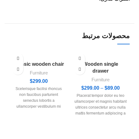
محصولات مرتبط
Classic wooden chair
Wooden single
drawer
Furniture
Furniture
$
299.00
89.00
$
–
299.00
$
محدوده
Scelerisque facilisi rhoncus
قیمت:
non faucibus parturient
Placerat tempor dolor eu leo
$89.00
senectus lobortis a
ullamcorper et magnis habitant
تا
ullamcorper vestibulum mi
ultrices consectetur arcu nulla
nibh ultricies a parturient
$299.00
mattis fermentum adipiscing a
gravida a vestibulum leo sem
et bibendum sed platea
in. Est cum torquent mi in
m
malesuada eget vestibulum
scelerisque leo aptent per at
tempor dolor eu leo
vitae ante eleifend mollis
t
ullamcorper et magnis habitant