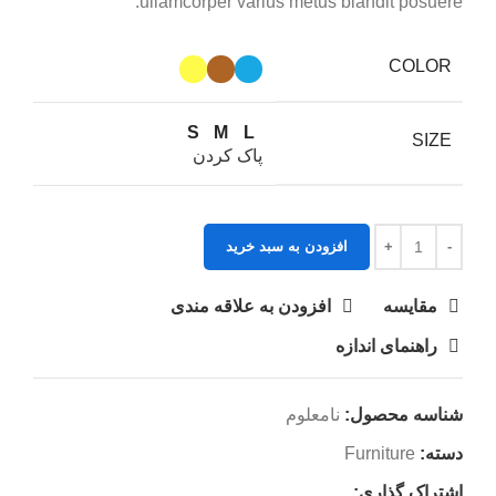
ullamcorper varius metus blandit posuere.
COLOR
S
M
L
SIZE
پاک کردن
افزودن به سبد خرید
مقايسه
افزودن به علاقه مندی
راهنمای اندازه
شناسه محصول:
نامعلوم
دسته:
Furniture
اشتراک گذاری: