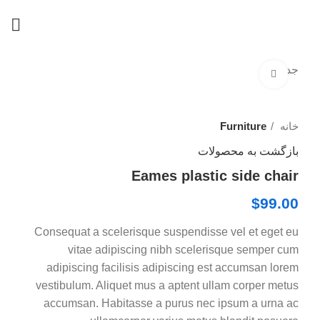
جدید
برای بزرگنمایی کلیک کنید
خانه
Furniture
بازگشت به محصولات
Eames plastic side chair
$
99.00
Consequat a scelerisque suspendisse vel et eget eu
vitae adipiscing nibh scelerisque semper cum
adipiscing facilisis adipiscing est accumsan lorem
vestibulum. Aliquet mus a aptent ullam corper metus
accumsan. Habitasse a purus nec ipsum a urna ac