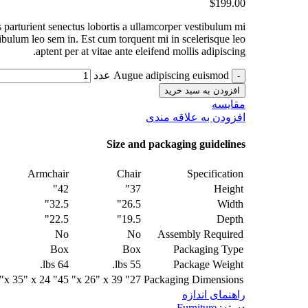
$
199.00
s parturient senectus lobortis a ullamcorper vestibulum mi
stibulum leo sem in. Est cum torquent mi in scelerisque leo
aptent per at vitae ante eleifend mollis adipiscing.
Augue adipiscing euismod عدد
افزودن به سبد خرید
مقايسه
افزودن به علاقه مندی
Size and packaging guidelines
Armchair
Chair
Specification
42"
37"
Height
32.5"
26.5"
Width
22.5"
19.5"
Depth
No
No
Assembly Required
Box
Box
Packaging Type
64 lbs.
55 lbs.
Package Weight
45" x 35" x 24"
27" x 26" x 39"
Packaging Dimensions
راهنمای اندازه
دسته:
Furniture