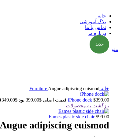
خانه
بلاگ آموزشی
تماس با ما
درباره ما
جدید
منو
برای بزرگنمایی کلیک کنید
خانه
Augue adipiscing euismod
Furniture
399.00
$
iPhone dock
قیمت اصلی $399.00 بود.
$
349.00
قی
بازگشت به محصولات
Eames plastic side chair
$
99.00
Augue adipiscing euismod