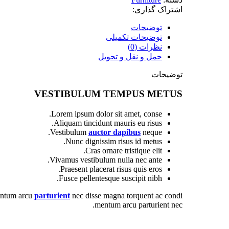
اشتراک گذاری:
توضیحات
توضیحات تکمیلی
نظرات (0)
حمل و نقل و تحویل
توضیحات
VESTIBULUM TEMPUS METUS
Lorem ipsum dolor sit amet, conse.
Aliquam tincidunt mauris eu risus.
Vestibulum
auctor dapibus
neque.
Nunc dignissim risus id metus.
Cras ornare tristique elit.
Vivamus vestibulum nulla nec ante.
Praesent placerat risus quis eros.
Fusce pellentesque suscipit nibh.
entum arcu
parturient
nec disse magna torquent ac condi
mentum arcu parturient nec.