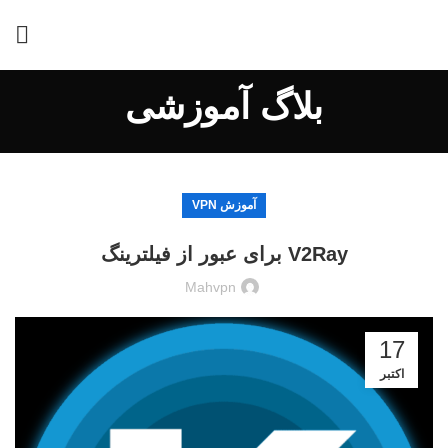
بلاگ آموزشی
آموزش VPN
V2Ray برای عبور از فیلترینگ
Mahvpn
17
اکتبر