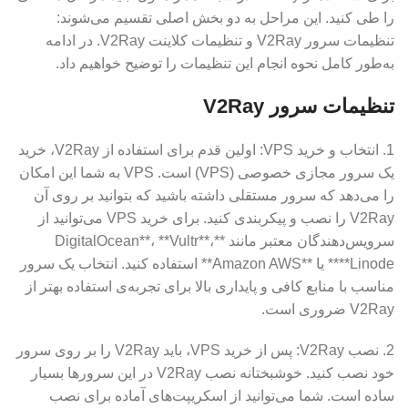
را طی کنید. این مراحل به دو بخش اصلی تقسیم می‌شوند:
تنظیمات سرور V2Ray و تنظیمات کلاینت V2Ray. در ادامه
به‌طور کامل نحوه انجام این تنظیمات را توضیح خواهیم داد.
تنظیمات سرور V2Ray
1. انتخاب و خرید VPS: اولین قدم برای استفاده از V2Ray، خرید
یک سرور مجازی خصوصی (VPS) است. VPS به شما این امکان
را می‌دهد که سرور مستقلی داشته باشید که بتوانید بر روی آن
V2Ray را نصب و پیکربندی کنید. برای خرید VPS می‌توانید از
سرویس‌دهندگان معتبر مانند **DigitalOcean**، **Vultr**،
**Linode** یا **Amazon AWS** استفاده کنید. انتخاب یک سرور
مناسب با منابع کافی و پایداری بالا برای تجربه‌ی استفاده بهتر از
V2Ray ضروری است.
2. نصب V2Ray: پس از خرید VPS، باید V2Ray را بر روی سرور
خود نصب کنید. خوشبختانه نصب V2Ray در این سرورها بسیار
ساده است. شما می‌توانید از اسکریپت‌های آماده برای نصب