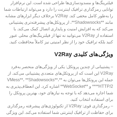
فیلترینگ‌ها و مسدودسازی‌ها طراحی شده است. این نرم‌افزار
توانایی رمزگذاری ترافیک اینترنت را دارد و می‌تواند ارتباطات شما
را به‌طور کامل مخفی کند. V2Ray برخلاف دیگر ابزارهای مشابه
مانند **Shadowsocks**، از پروتکل‌های پیشرفته‌تری پشتیبانی
می‌کند که به افزایش امنیت و پایداری اتصال کمک می‌کند. با
استفاده از V2Ray می‌توانید نه تنها از فیلترینگ‌های محلی عبور
کنید بلکه ترافیک خود را از نظر امنیتی نیز کاملاً محافظت کنید.
ویژگی‌های کلیدی V2Ray
– پشتیبانی از چندین پروتکل: یکی از ویژگی‌های منحصر به‌فرد
V2Ray این است که از پروتکل‌های متعددی پشتیبانی می‌کند. از
جمله این پروتکل‌ها می‌توان به **VMess**، **Shadowsocks**،
**HTTP/2** و **WebSocket** اشاره کرد. این انعطاف‌پذیری به
شما اجازه می‌دهد که با توجه به نیازهای خود، بهترین پروتکل را
برای استفاده انتخاب کنید.
– رمزگذاری قوی: V2Ray از تکنولوژی‌های پیشرفته رمزگذاری
برای حفاظت از ترافیک اینترنتی شما استفاده می‌کند. این ویژگی