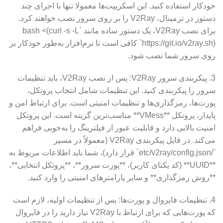
خودکار استفاده کنید. این اسکریپت‌ها معمولا تنها با اجرای چند
دستور در ترمینال، V2Ray را بر روی سرور نصب خواهند کرد.
برای نصب V2Ray، یک دستور ساده مانند `bash <(curl -s -L
https://git.io/v2ray.sh)` کافی است تا نرم‌افزار به‌طور خودکار بر
روی سرور شما نصب شود.
3. پیکربندی سرور V2Ray: پس از نصب V2Ray، باید تنظیمات
سرور را پیکربندی کنید. این تنظیمات شامل انتخاب پروتکل،
پورت‌ها، رمزگذاری‌ها و تنظیمات امنیتی است. برای ارتباط امن و
پایدار، پروتکل **VMess** مناسب‌ترین گزینه است. این پروتکل
امنیت بالایی دارد و قابلیت عبور از فیلترینگ را به‌خوبی فراهم
می‌کند. در فایل پیکربندی V2Ray (معمولاً در مسیر
`/etc/v2ray/config.json` قرار دارد)، شما باید اطلاعات مربوط به
**UUID** (کد یکتای کاربر)، **پورت سرور**، **پروتکل انتخابی**،
**روش رمزگذاری** و سایر پارامترهای امنیتی را وارد کنید.
4. تنظیمات فایروال و پورت‌ها: پس از تنظیمات اولیه، لازم است
که پورت‌هایی که برای ارتباط با V2Ray نیاز دارید را در فایروال