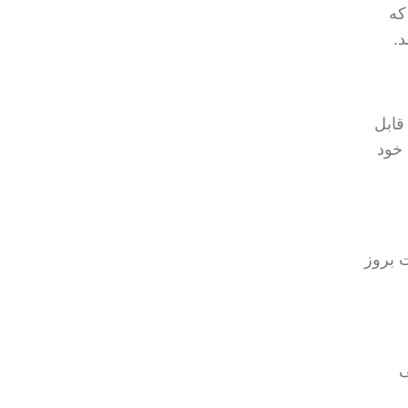
دستگاه و برای تعداد زیادی از کارمندان دارند. انتخاب VPNی که
د.
کاهش قابل
خود
ا در صورت بروز
ی