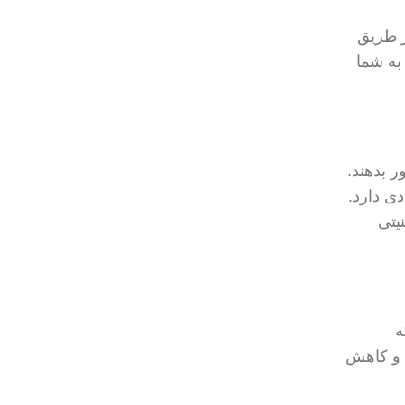
ات از طریق
 تونل رمزگذاری شده انجام می‌شود، خطر دسترسی هکرها به اطلاعات حساس کاهش می‌یابد. همچنین، VPN به شما
ر بدهند.
دی دارد.
نیتی
ه
 و کاهش