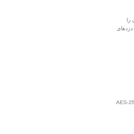
استفاده از VPN این امکان را
دزدهای
یژگی که باید در انتخاب VPN به آن توجه کنید، سطح امنیت آن است. VPN باید از رمزگذاری AES-256