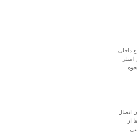
بع داخلی
ی اصلی
حوه
ن اتصال
ه از VPN، تمامی داده‌ها از
سی