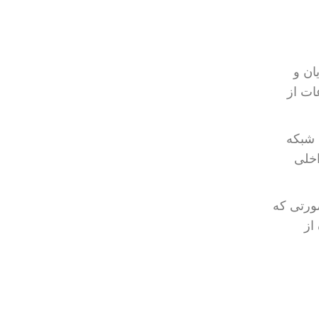
ان و
این اطلاعات از
 شبکه
 داخلی
صورتی که
از