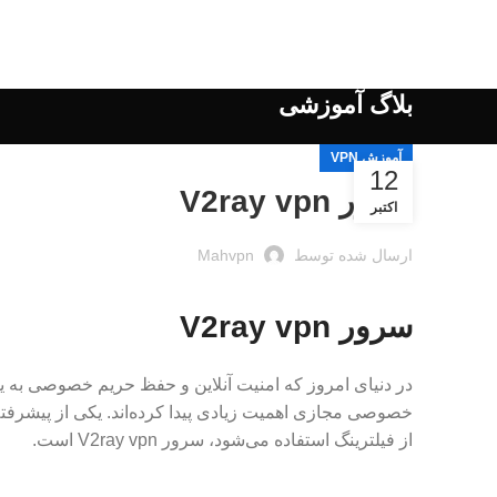
بلاگ آموزشی
آموزش VPN
12
سرور V2ray vpn
اکتبر
ارسال شده توسط
Mahvpn
سرور V2ray vpn
در دنیای امروز که امنیت آنلاین و حفظ حریم خصوصی به یک
خصوصی مجازی اهمیت زیادی پیدا کرده‌اند. یکی از پیشرفته‌ت
از فیلترینگ استفاده می‌شود، سرور V2ray vpn است.