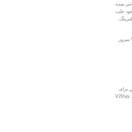
احی شده
کاربران به خود جلب
 عبور از فیلترینگ،
در این مقاله به بررسی دقیق و مفصل ویژگی‌ها، مزایا، نحوه نصب، مقایسه با سایر پروتکل‌ها و نکات فنی مربوط به V2Ray VPN سرور
ص برای
کاربران حرفه‌ای و افرادی که به دنبال یک راهکار پیشرفته‌تر و قابل اعتماد برای استفاده از اینترنت آزاد هستند، توسعه یافته است. V2Ray