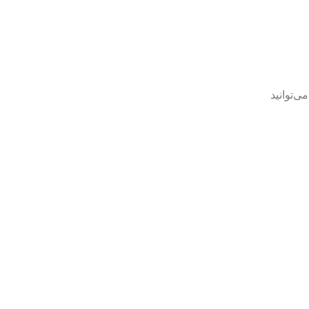
e` قرار دارد. در این فایل می‌توانید