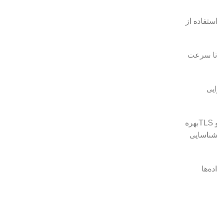
 ارتباطات است که امنیت بالایی را ارائه می‌دهد. VMess قابلیت استفاده از
ی‌کند تا سرعت
رایی
4. WebSocket و TLS: برای شبیه‌سازی ترافیک به صورت عادی و همچنین عبور از فیلترینگ‌های پیچیده، V2Ray از WebSocketو TLSبهره
آن را شناسایی
سال و دریافت داده‌ها