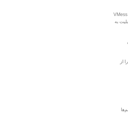
ه VMess، VLess، Shadowsocks،
ابلیت به
ین
 را از
م‌ها