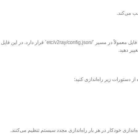
صب می‌کند.
پس از نصب، باید فایل پیکربندی V2Ray را تنظیم کنید. این فایل معمولاً در مسیر `/tc/v2ray/config.json
ییر دهید.