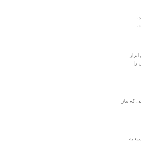
.
نترنتی عبور کند. با استفاده از تکنیک‌هایی مانند WebSocket و TLS، این ابزار
 را
ی که نیاز
 پشتیبانی وسیع به