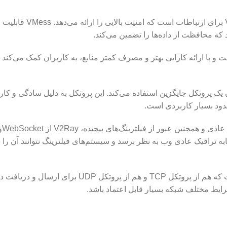
1.پروتکل VMess: این پروتکل اصلی‌ترین تکنولوژی V2Ray برای
: این پروتکل نسبت به VMess سبک‌تر است و با ارائه کارایی بهتر و مصرف کمتر منابع، به کاربران کمک م
Shad از Shadowsocks نیز به عنوان یک پروتکل جایگزین استفاده می‌کند. این پروتکل به دلیل سادگی و کا
حدود بسیار کاربردی است.
 این ویژگی‌ها باعث می‌شود که ترافیک V2Ray مشابه ترافیک عادی وب به نظر برسد و سیستم‌های فیلترینگ نتوانند 
5. پشتیبانی از پروتکل‌های TCP و UDP: V2Ray قادر است که هم از پروتکل TCP و هم از پروتکل UDP برای ار
ایط مختلف شبکه بسیار قابل اعتماد باشد.