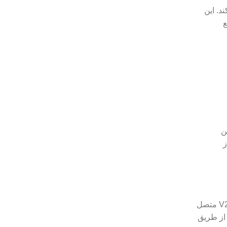
ی‌کند. این
ع
ن
ز
1. کلاینت و سرور V2Ray: کلاینت V2Ray به عنوان یک نرم‌افزار یا اپلیکیشن بر روی دستگاه شما نصب می‌شود و به سرور V2Ray متصل
تی شما از طریق