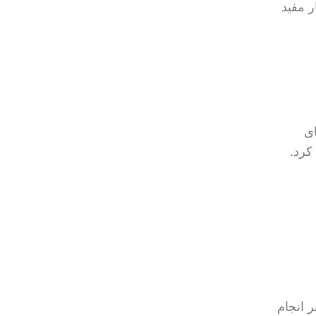
ر مفید
های
کرد.
ر انجام