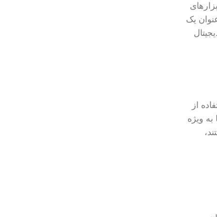
زارهای
عنوان یک
له، به بررسی مزایا و روش‌های خرید VPN با ارز دیجیتال
فاده از
 به ویژه
ند،