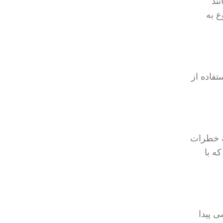
انند
 این موضوع به
تفاده از
که خطرات
ه با
راحتی از هر نقطه‌ای از جهان به خدمات VPN دسترسی پیدا