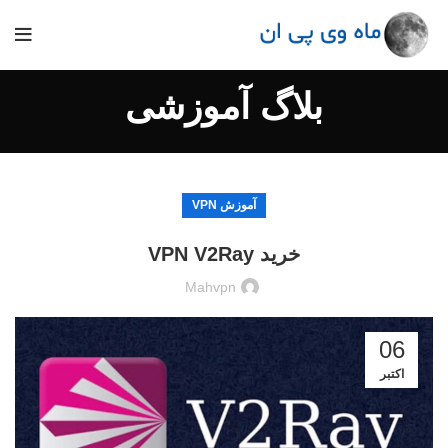
بلاگ آموزشی
آموزش VPN
خريد VPN V2Ray
Mahvpn
06
اکتبر