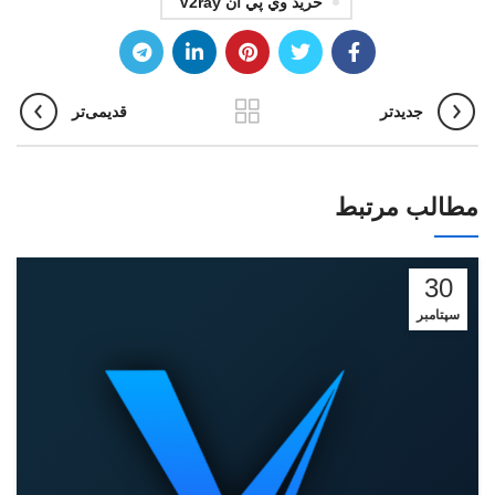
خريد وي پي ان V2ray
جدیدتر
قدیمی‌تر
مطالب مرتبط
30
سپتامبر