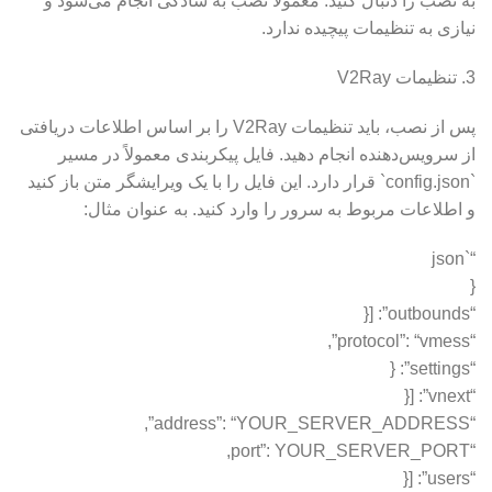
به نصب را دنبال کنید. معمولاً نصب به سادگی انجام می‌شود و
نیازی به تنظیمات پیچیده ندارد.
3. تنظیمات V2Ray
پس از نصب، باید تنظیمات V2Ray را بر اساس اطلاعات دریافتی
از سرویس‌دهنده انجام دهید. فایل پیکربندی معمولاً در مسیر
`config.json` قرار دارد. این فایل را با یک ویرایشگر متن باز کنید
و اطلاعات مربوط به سرور را وارد کنید. به عنوان مثال:
“`json
{
“outbounds”: [{
“protocol”: “vmess”,
“settings”: {
“vnext”: [{
“address”: “YOUR_SERVER_ADDRESS”,
“port”: YOUR_SERVER_PORT,
“users”: [{