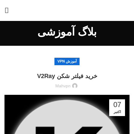
بلاگ آموزشی
آموزش VPN
خريد فيلتر شكن V2Ray
Mahvpn
07
اکتبر