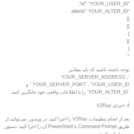
“id”: “YOUR_USER_ID”,
“alterId”: YOUR_ALTER_ID
}]
}]
}
}]
}
“`
توجه داشته باشید که باید مقادیر
`YOUR_SERVER_ADDRESS`،
`YOUR_SERVER_PORT`، `YOUR_USER_ID` و
`YOUR_ALTER_ID` را با اطلاعات واقعی خود جایگزین کنید.
4. اجرای V2Ray
بعد از انجام تنظیمات، V2Ray را اجرا کنید. در ویندوز، می‌توانید از
طریق Command Prompt یا PowerShell آن را اجرا کنید. دستور
زیر را وارد کنید: