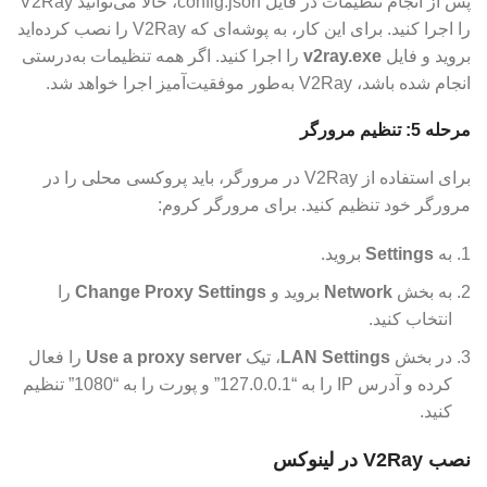
پس از انجام تنظیمات در فایل config.json، حالا می‌توانید V2Ray
را اجرا کنید. برای این کار، به پوشه‌ای که V2Ray را نصب کرده‌اید
بروید و فایل
v2ray.exe
را اجرا کنید. اگر همه تنظیمات به‌درستی
انجام شده باشد، V2Ray به‌طور موفقیت‌آمیز اجرا خواهد شد.
مرحله 5: تنظیم مرورگر
برای استفاده از V2Ray در مرورگر، باید پروکسی محلی را در
مرورگر خود تنظیم کنید. برای مرورگر کروم:
به
Settings
بروید.
به بخش
Network
بروید و
Change Proxy Settings
را
انتخاب کنید.
در بخش
LAN Settings
، تیک
Use a proxy server
را فعال
کرده و آدرس IP را به “127.0.0.1” و پورت را به “1080” تنظیم
کنید.
نصب V2Ray در لینوکس