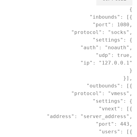
{
"inbounds"
:
[
{
"port"
:
1080
,
"protocol"
:
"socks"
,
"settings"
:
{
"auth"
:
"noauth"
,
"udp"
:
true
,
"ip"
:
"127.0.0.1"
}
}
]
,
"outbounds"
:
[
{
"protocol"
:
"vmess"
,
"settings"
:
{
"vnext"
:
[
{
"address"
:
"server_address"
,
"port"
:
443
,
"users"
:
[
{