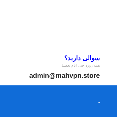
سوالی دارید؟
همه روزه حتی ایام تعطیل
admin@mahvpn.store