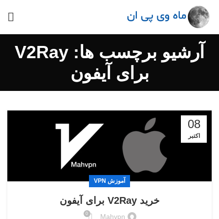
آرشیو برچسب ها: V2Ray
برای آیفون
08
اکتبر
آموزش VPN
خرید V2Ray برای آیفون
0
Mahvpn