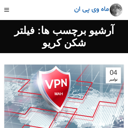
آرشیو برچسب ها: فیلتر
شکن کریو
04
نوامبر