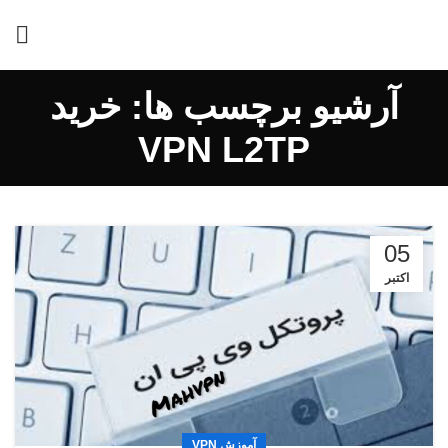
آرشیو برچسب ها: خرید
VPN L2TP
05
اکتبر
آموزش VPN