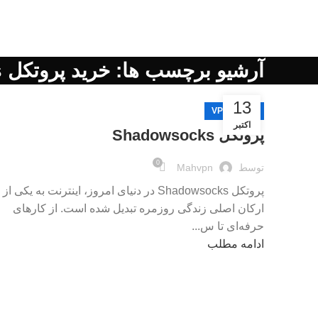
آرشیو برچسب ها: خرید پروتکل Shadowsocks
13
آموزش VPN
اکتبر
پروتکل Shadowsocks
0
توسط
Mahvpn
پروتکل Shadowsocks در دنیای امروز، اینترنت به یکی از
ارکان اصلی زندگی روزمره تبدیل شده است. از کارهای
حرفه‌ای تا س...
ادامه مطلب