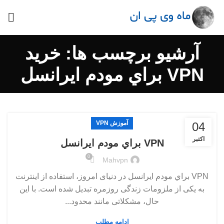
آرشیو برچسب ها: خريد
VPN براي مودم ايرانسل
آموزش VPN
04
اکتبر
VPN براي مودم ايرانسل
0
Mahvpn
VPN براي مودم ايرانسل در دنیای امروز، استفاده از اینترنت
به یکی از ملزومات زندگی روزمره تبدیل شده است. با این
حال، مشکلاتی مانند محدود...
ادامه مطلب