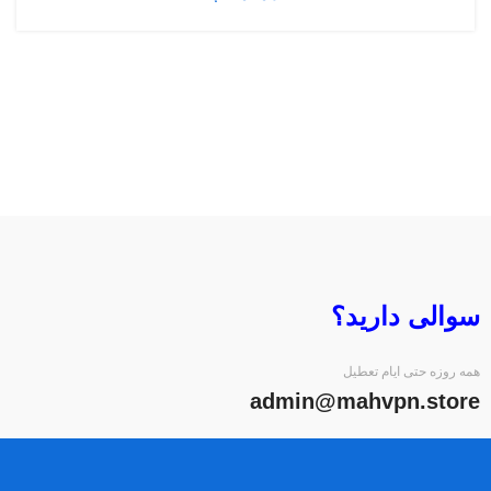
سوالی دارید؟
همه روزه حتی ایام تعطیل
admin@mahvpn.store