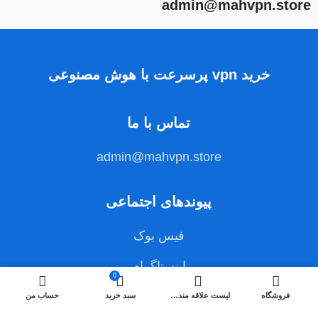
admin@mahvpn.store
خرید vpn پرسرعت با هوش مصنوعی
تماس با ما
admin@mahvpn.store
پیوندهای اجتماعی
فیس بوک
اینستاگرام
0
فروشگاه
لیست علاقه مندی ها
سبد خرید
حساب من
ساخته شده با هوش مصنوعی – ماه وی پی ان