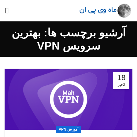
آرشیو برچسب ها: بهترین
سرویس VPN
18
اکتبر
آموزش VPN