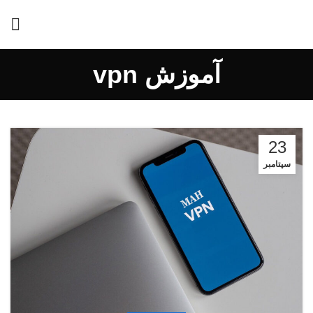
آموزش vpn
23
سپتامبر