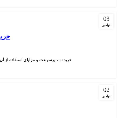
03
نوامبر
خرید vpn پرسرعت و مزایای اس
خرید vpn پرسرعت و مزایای استفاده از آن خرید VPN پرسرعت به کاربرانی که به دنبال تجربه‌ای ایمن، بدون محدودیت و باکیفیت از اینت...
02
نوامبر